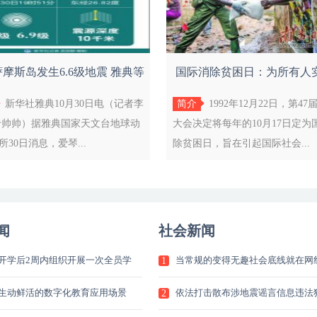
摩斯岛发生6.6级地震 雅典等
国际消除贫困日：为所有人
地有明
会和环
新华社雅典10月30日电（记者李
简介
1992年12月22日，第4
于帅帅）据雅典国家天文台地球动
大会决定将每年的10月17日定为
所30日消息，爱琴...
除贫困日，旨在引起国际社会...
闻
社会新闻
开学后2周内组织开展一次全员学
当常规的变得无趣社会底线就在网
1
的
生动鲜活的数字化教育应用场景
依法打击散布涉地震谣言信息违法
2
人