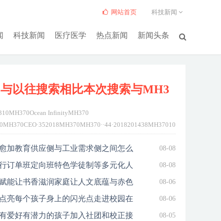
网站首页
科技新闻
闻
科技新闻
医疗医学
热点新闻
新闻头条
与以往搜索相比本次搜索与MH3
10MH370Ocean InfinityMH370
0MH370CEO·352018MH370MH370··44·2018201438MH370103310MH370Oce
CEO·2018MH370MH370CEO·...
详细>>
愈加教育供应侧与工业需求侧之间怎么
08-08
行订单班定向班特色学徒制等多元化人
08-08
赋能让书香滋润家庭让人文底蕴与赤色
08-06
点亮每个孩子身上的闪光点走进校园在
08-06
有爱好有潜力的孩子加入社团和校正接
08-05