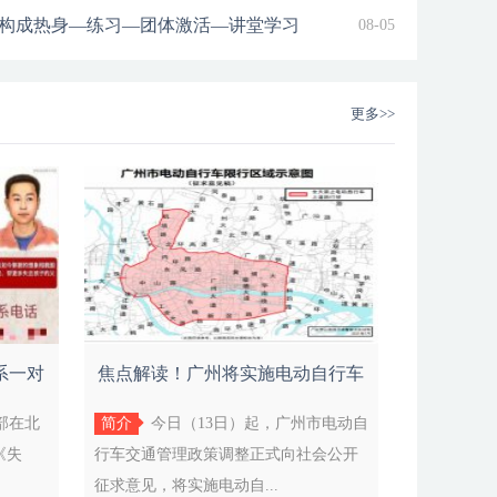
能让书香滋润家庭让人文底蕴
亮每个孩子身上的闪光点走进
爱好有潜力的孩子加入社团和
构成热身—练习—团体激活—讲堂学习
08-05
更多>>
系一对
焦点解读！广州将实施电动自行车
登记上
安部在北
简介
今日（13日）起，广州市电动自
《失
行车交通管理政策调整正式向社会公开
征求意见，将实施电动自...