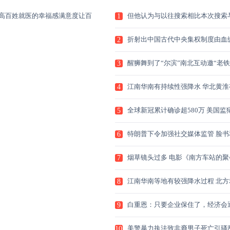
高百姓就医的幸福感满意度让百
但他认为与以往搜索相比本次搜索
1
MH3
折射出中国古代中央集权制度由血
2
治
醒狮舞到了“尔滨”南北互动邀“老铁
3
江南华南有持续性强降水 华北黄淮
4
续
全球新冠累计确诊超580万 美国监
5
情
特朗普下令加强社交媒体监管 脸书
6
特
烟草镜头过多 电影《南方车站的聚
7
获
江南华南等地有较强降水过程 北方
8
多
白重恩：只要企业保住了，经济会
9
恢
美警暴力执法致非裔男子死亡引骚乱
10