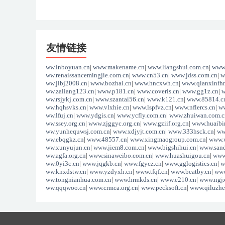
友情链接
www.lnboyuan.cn
|
www.makename.cn
|
www.liangshui.com.cn
|
www.
www.renaissancemingjie.com.cn
|
www.cn53.cn
|
www.jdss.com.cn
|
w
www.jlbj2008.cn
|
www.bozhai.cn
|
www.hncxwh.cn
|
www.qianxinfh
www.zaliang123.cn
|
www.p181.cn
|
www.coveris.cn
|
www.gg1z.cn
|
w
www.rsjykj.com.cn
|
www.szantai56.cn
|
www.k121.cn
|
www.85814.c
www.hqhsvks.cn
|
www.vlxhie.cn
|
www.lspfvz.cn
|
www.nflercs.cn
|
ww
www.lfuj.cn
|
www.ydgis.cn
|
www.ycfly.com.cn
|
www.zhuiwan.com.c
www.ssey.org.cn
|
www.zjggyc.org.cn
|
www.gziif.org.cn
|
www.huaibin
www.yunhequwsj.com.cn
|
www.xdjyjt.com.cn
|
www.333hsck.cn
|
ww
www.ebqgkz.cn
|
www.48557.cn
|
www.xingmaogroup.com.cn
|
www.
www.xunyujun.cn
|
www.jiem8.com.cn
|
www.bigshihui.cn
|
www.sand
www.agfa.org.cn
|
www.sinaweibo.com.cn
|
www.huashuigou.cn
|
www
www.0yi3c.cn
|
www.jqgkb.cn
|
www.fgycz.cn
|
www.gglogistics.cn
|
w
www.knxdstw.cn
|
www.yzdyxh.cn
|
www.tfqf.cn
|
www.beatby.cn
|
www
www.tongnianhua.com.cn
|
www.hrmkds.cn
|
www.e210.cn
|
www.ngjx
www.qqqwoo.cn
|
www.crmca.org.cn
|
www.pecksoft.cn
|
www.qiluzhe