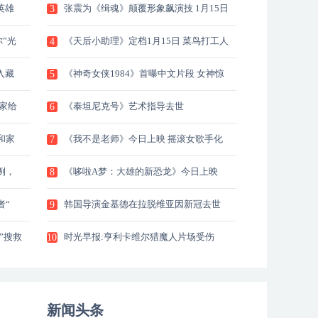
英雄
张震为《缉魂》颠覆形象飙演技 1月15日
3
全
”光
《天后小助理》定档1月15日 菜鸟打工人
4
上
入藏
《神奇女侠1984》首曝中文片段 女神惊
5
艳
家给
《泰坦尼克号》艺术指导去世
6
和家
《我不是老师》今日上映 摇滚女歌手化
7
身
例，
《哆啦A梦：大雄的新恐龙》今日上映
8
全
者“
韩国导演金基德在拉脱维亚因新冠去世
9
”搜救
时光早报:亨利卡维尔猎魔人片场受伤
10
新闻头条