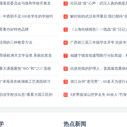
曙基层委员会与致和学校开展支
社区战“疫”心声：武汉人真的都是
3
：中西部不足100名学生的学校约
解封前的武汉有序重启 我们期待“你
4
育要办好特色品牌
《上海街镇报告》一线战“疫”日记
5
没用的三种教育方法
广西初三高三年级学生开学 抗疫专
6
桂
博导获欧洲天文学会奖 系获此奖首
福建宁德首批援鄂医疗分队凯旋：
7
人
大课题聚焦“985”和“211”高校
抗疫前线的护理人：直面最危重病
8
给
归”承母亲衣钵湖南工艺美院研习
浙江台州“老宅男”：60多天为逆行
9
职业学校没出息?看看大国工匠的
9岁男孩深山挖笋走失 40余人“竹海
10
学
热点新闻