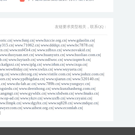
践
友链要求类型相关，联系QQ：
oric.cn
|
www.fsmj.cn
|
www.hzccie.org.cn
|
www.gdaolin.cn
|
y315.cn
|
www.71062.cn
|
www.dddqx.cn
|
www.bc7878.cn
|
n.cn
|
www.nsf45t4.cn
|
www.zdbxo.cn
|
www.novakid.cn
|
www.duoyuan.net.cn
|
www.huanyutx.cn
|
www.huoliao.com.cn
|
b.cn
|
www.luytaxb.cn
|
www.ndlwoc.cn
|
www.tzqmvh.cn
|
.kafgnxi.cn
|
www.iplg.cn
|
www.irhm.cn
|
www.ixqa.cn
|
ww.wowfriday.cn
|
www.xwlzs.cn
|
www.wuyueta.cn
|
rg.cn
|
www.cder.org.cn
|
www.vistile.com.cn
|
www.jsshzz.com.cn
|
ors.cn
|
www.ypdbigdata.cn
|
www.sjiarun.cn
|
www.520140.cn
|
.cn
|
www.du-lab.ac.cn
|
www.789b.cn
|
www.yunguyc.cn
|
ngsiedu.cn
|
www.deerzhong.cn
|
www.kunzhasheng.com.cn
|
kangmgt.cn
|
www.gywldx.cn
|
www.xbdwm.cn
|
www.fmaks.cn
|
w.op-ad.cn
|
www.ykzv.cn
|
www.uxfb.cn
|
www.ceyaisi.cn
|
ww.llmpk.cn
|
www.dgyhx.cn
|
www.sq828.cn
|
www.mdqsz.cn
|
awyer.com.cn
|
www.aibest.org.cn
|
www.ecomlab.cn
|
|