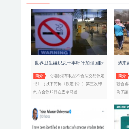
世界卫生组织总干事呼吁加强国际
越来
合作共
简介
《消除烟草制品不合法交易议定
简介
书》（以下简称《议定书》）第三次缔
聯合國
约方会议12日在巴拿马首...
為了讓