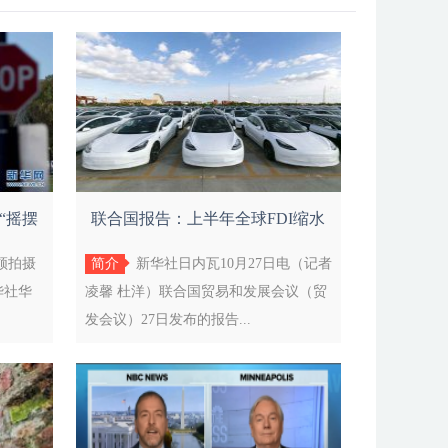
“摇摆
联合国报告：上半年全球FDI缩水
近一半
顿拍摄
简介
新华社日内瓦10月27日电（记者
华社华
凌馨 杜洋）联合国贸易和发展会议（贸
发会议）27日发布的报告...