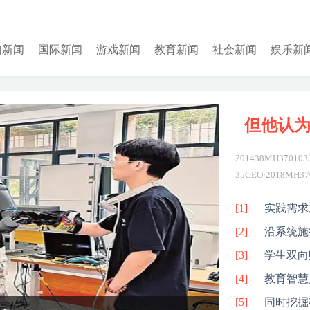
内新闻
国际新闻
游戏新闻
教育新闻
社会新闻
娱乐新
但他认为
201438MH3701033
35CEO·2018MH37
InfinityMH37035
[1]
实践需求
[2]
沿系统施
[3]
学生双向
[4]
教育智慧
[5]
同时挖掘