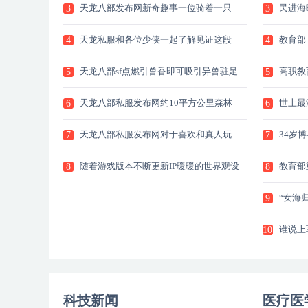
天龙八部发布网新奇趣事一位骑着一只
民进海
3
3
巨
教
天龙私服和各位少侠一起了解见证这段
教育部
4
4
生
有
天龙八部sf点燃引兽香即可吸引异兽驻足
高职教
5
5
天龙八部私服发布网约10平方公里森林
世上最
6
6
覆
天龙八部私服发布网对于喜欢和真人玩
34岁
7
7
家
位
随着游戏版本不断更新IP暖暖的世界观设
教育部重
8
8
“女海
9
谁说上
10
未
科技新闻
医疗医