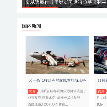
沿系统施行订单班定向班特色学徒制等
国内新闻
又一条飞往欧洲的航线首航航班搭
11
载货物
简介
川航在成都双流国际机场注册了
简介
成都双流-阿拉木图-华沙全货机航线，
月，轎
该航线由A330机型全货机...
萬輛，同