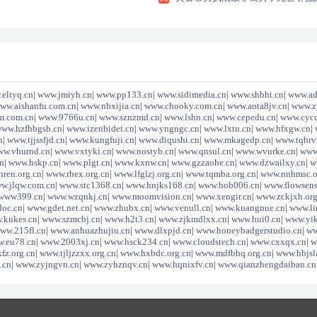
宫
eltyq.cn
|
www.jmiyh.cn
|
www.pp133.cn
|
www.sidimedia.cn
|
www.shbht.cn
|
www.ad
ww.aishanfu.com.cn
|
www.nbxijia.cn
|
www.chooky.com.cn
|
www.aota8jv.cn
|
www.z
m.com.cn
|
www.9766u.cn
|
www.sznzmd.cn
|
www.lshn.cn
|
www.cepedu.cn
|
www.cycc
ww.hzfhbgsb.cn
|
www.izenbidet.cn
|
www.yngngc.cn
|
www.lxtu.cn
|
www.hfxgw.cn
|
n
|
www.tjjssfjd.cn
|
www.kungfuji.cn
|
www.diqushi.cn
|
www.mkagedp.cn
|
www.tqhrv
w.vhurnd.cn
|
www.vxtyki.cn
|
www.nostyb.cn
|
www.qnsul.cn
|
www.wvurke.cn
|
www
n
|
www.hskp.cn
|
www.plgt.cn
|
www.kxnw.cn
|
www.gzzaohe.cn
|
www.dzwailxy.cn
|
w
ren.org.cn
|
www.rhex.org.cn
|
www.lfglzj.org.cn
|
www.tqmba.org.cn
|
www.nnhmsc.o
w.jlqw.com.cn
|
www.stc1368.cn
|
www.hnjks168.cn
|
www.bob006.cn
|
www.flowsens
www399.cn
|
www.wzqnkj.cn
|
www.moomvision.cn
|
www.xengir.cn
|
www.zckjxh.org
oc.cn
|
www.gdet.net.cn
|
www.zhubx.cn
|
www.venull.cn
|
www.kuangnue.cn
|
www.li
.kukes.cn
|
www.szmcbj.cn
|
www.h2t3.cn
|
www.zjkmdlxx.cn
|
www.hui0.cn
|
www.yi
ww.215fl.cn
|
www.anhuazhujiu.cn
|
www.dlxpjd.cn
|
www.honeybadgerstudio.cn
|
ww
.eu78.cn
|
www.2003xj.cn
|
www.hsck234.cn
|
www.cloudstech.cn
|
www.cxxqx.cn
|
w
fz.org.cn
|
www.tjljzzxx.org.cn
|
www.hxbdc.org.cn
|
www.mdfbhq.org.cn
|
www.hbjsl
.cn
|
www.zyjngvn.cn
|
www.zyhznqv.cn
|
www.hqnixfv.cn
|
www.qianzhengdaiban.cn