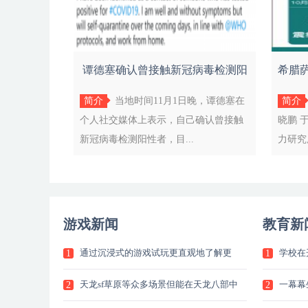
谭德塞确认曾接触新冠病毒检测阳
希腊萨
性者，
简介
当地时间11月1日晚，谭德塞在
简介
个人社交媒体上表示，自己确认曾接触
晓鹏 
新冠病毒检测阳性者，目...
力研究
游戏新闻
教育新
通过沉浸式的游戏试玩更直观地了解更
学校在
1
1
加
生
天龙sf草原等众多场景但能在天龙八部中
一幕幕
2
2
正