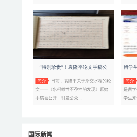
“特别珍贵”！袁隆平论文手稿公
留学
开，档
简介
日前，袁隆平关于杂交水稻的论
简介
文——《水稻雄性不孕性的发现》原始
是留学
手稿被公开，引发公众...
学生来
国际新闻