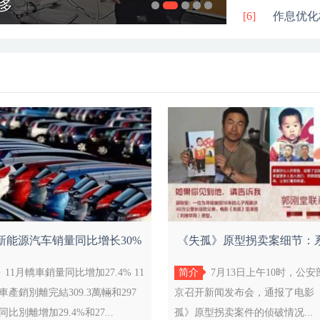
多
学生双向赋
教育智慧点
同时挖掘有
[6]
作息优化
月新能源汽车销量同比增长30%
《失孤》原型拐卖案细节：
营业收入
情侣旅
11月轎車銷量同比增加27.4% 11
简介
7月13日上午10时，公
車產銷別離完結309.3萬輛和297
京召开新闻发布会，通报了电影
比別離增加29.4%和27...
孤》原型拐卖案件的侦破情况...