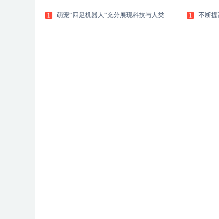
萌宠“四足机器人”充分展现科技与人类
不断提
1
1
姓