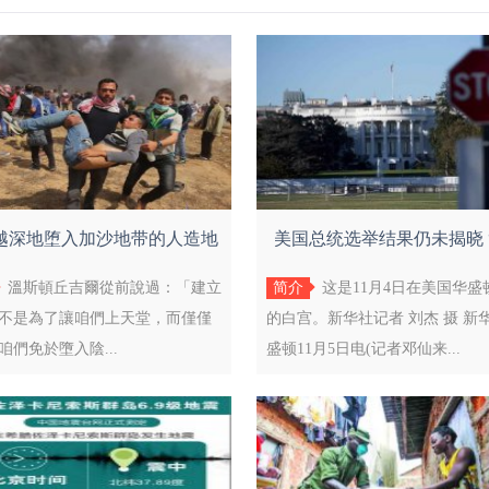
越深地堕入加沙地带的人造地
美国总统选举结果仍未揭晓 
狱时联
州”计
溫斯頓丘吉爾從前說過：「建立
简介
这是11月4日在美国华盛
不是為了讓咱們上天堂，而僅僅
的白宫。新华社记者 刘杰 摄 新
咱們免於墮入陰...
盛顿11月5日电(记者邓仙来...