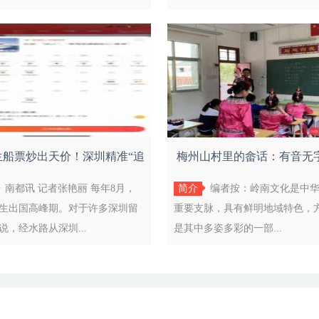
生船票炒出天价！深圳精准“追
梅州山村里的畲话：有音无
回”
家话，
南都讯 记者张艳丽 每年8月，
简介
编者按：岭南文化是中
生出国高峰期。对于许多深圳留
重要支脉，具有鲜明地域特色，
说，经水路从深圳...
是其中多姿多彩的一部...