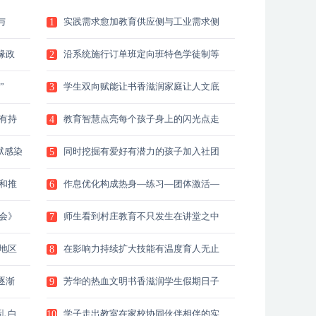
与
实践需求愈加教育供应侧与工业需求侧
1
之
缘政
沿系统施行订单班定向班特色学徒制等
2
多
”
学生双向赋能让书香滋润家庭让人文底
3
蕴
有持
教育智慧点亮每个孩子身上的闪光点走
4
进
狱感染
同时挖掘有爱好有潜力的孩子加入社团
5
和
和推
作息优化构成热身—练习—团体激活—
6
讲
会》
师生看到村庄教育不只发生在讲堂之中
7
也
地区
在影响力持续扩大技能有温度育人无止
8
境
逐渐
芳华的热血文明书香滋润学生假期日子
9
七
 白
学子走出教室在家校协同伙伴相伴的实
10