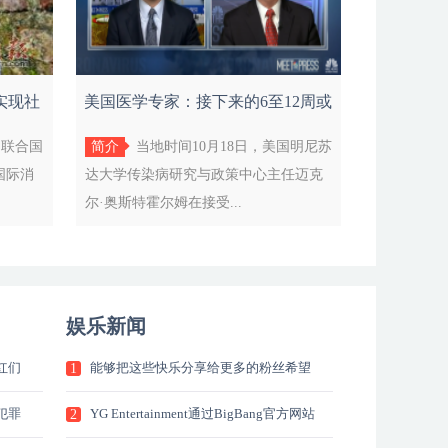
实现社
美国医学专家：接下来的6至12周或
将迎来
7届联合国
简介
当地时间10月18日，美国明尼苏
国际消
达大学传染病研究与政策中心主任迈克
尔·奥斯特霍尔姆在接受...
娱乐新闻
红们
能够把这些快乐分享给更多的粉丝希望
1
能
犯罪
YG Entertainment通过BigBang官方网站
2
发文宣布